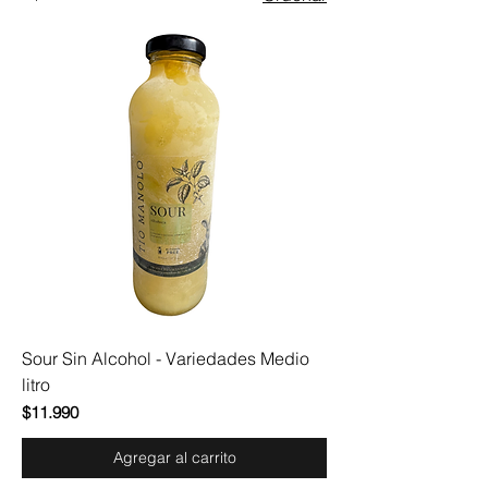
Sour Sin Alcohol - Variedades Medio
litro
Precio
$11.990
Agregar al carrito